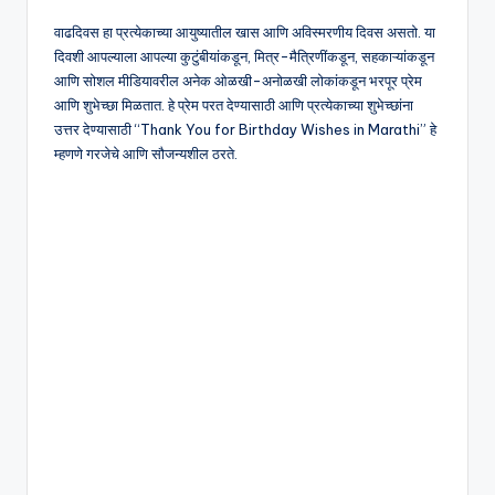
M
वाढदिवस हा प्रत्येकाच्या आयुष्यातील खास आणि अविस्मरणीय दिवस असतो. या
o
दिवशी आपल्याला आपल्या कुटुंबीयांकडून, मित्र-मैत्रिणींकडून, सहकाऱ्यांकडून
आणि सोशल मीडियावरील अनेक ओळखी-अनोळखी लोकांकडून भरपूर प्रेम
ti
आणि शुभेच्छा मिळतात. हे प्रेम परत देण्यासाठी आणि प्रत्येकाच्या शुभेच्छांना
v
उत्तर देण्यासाठी “Thank You for Birthday Wishes in Marathi” हे
म्हणणे गरजेचे आणि सौजन्यशील ठरते.
a
ti
o
n
al
Q
u
o
t
e