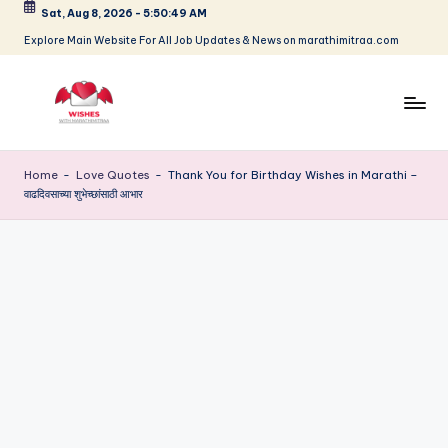
Sat, Aug 8, 2026
-
5:50:50 AM
Skip
Explore Main Website For All Job Updates & News on marathimitraa.com
to
content
B
ir
Home
-
Love Quotes
-
Thank You for Birthday Wishes in Marathi –
वाढदिवसाच्या शुभेच्छांसाठी आभार
t
h
d
a
y,
F
e
s