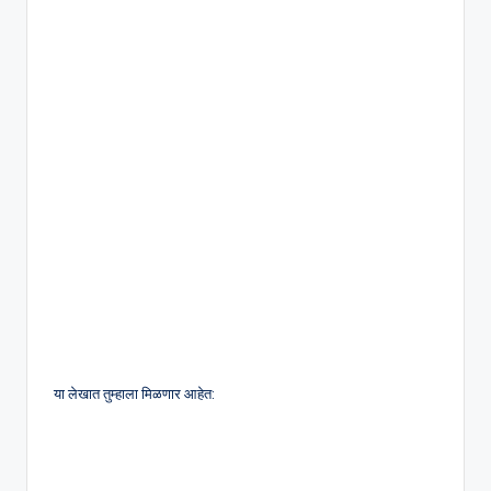
s
या लेखात तुम्हाला मिळणार आहेत: