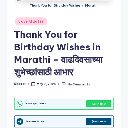
y
Thank You for Birthday Wishes in Marathi
w
is
Posted
Love Quotes
in
h
Thank You for
e
Birthday Wishes in
s
in
Marathi – वाढदिवसाच्या
M
शुभेच्छांसाठी आभार
a
r
Shaker
May 7, 2025
No Comments
Posted
by
a
t
WhatsApp Channel
Join Now
hi
|
Telegram Group
Join Now