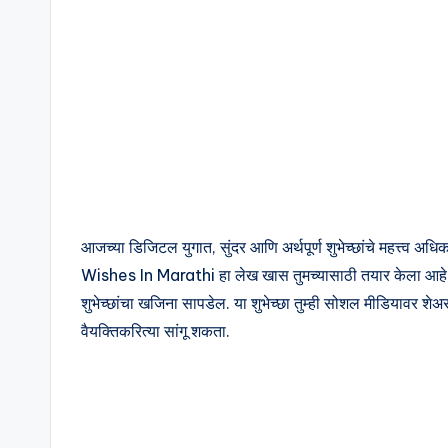
s
in
M
a
r
a
आजच्या डिजिटल युगात, सुंदर आणि अर्थपूर्ण शुभेच्छांचे महत
t
Wishes In Marathi हा लेख खास तुमच्यासाठी तयार केला आहे, ज्याम
hi
शुभेच्छांचा खजिना सापडेल. या शुभेच्छा तुम्ही सोशल मीडियावर श
वैयक्तिकरित्या सांगू शकता.
|
M
o