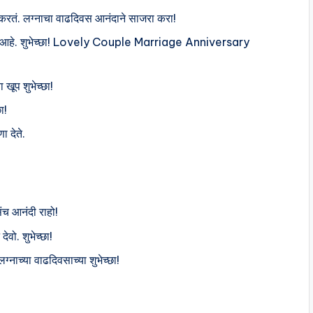
्ध करतं. लग्नाचा वाढदिवस आनंदाने साजरा करा!
ं खरे यश आहे. शुभेच्छा! Lovely Couple Marriage Anniversary
ा खूप शुभेच्छा!
ा!
ा देते.
संच आनंदी राहो!
ेवो. शुभेच्छा!
ग्नाच्या वाढदिवसाच्या शुभेच्छा!