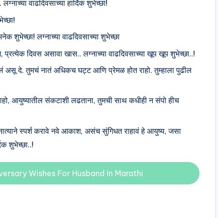
लग्नाच्या वाढदिवसाच्या हार्दिक शुभेच्छा!
ेच्छा!
अनेक शुभेच्छा! लग्नाच्या वाढदिवसाच्या शुभेच्छा
प्रत्येक दिवस असावा खास.. लग्नाच्या वाढदिवसाच्या खूप खूप शुभेच्छा..!
ं असू दे. तुमचं नातं अधिकच घट्ट आणि प्रेमळ होत राहो. तुम्हाला पुढील
 राहो, आयुष्यातील संकटाशी लढताना, तुमची साथ कधीही न संपो हीच
ात्याने स्पर्श करावे नवे आकाश, असंच सुंगिधत राहावं हे आयुष्य, जसा
क शुभेच्छा..!
niversary Wishes For Husband In Marathi