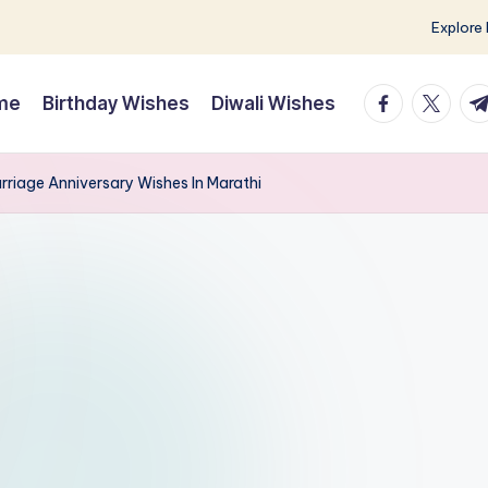
Explore
facebook.co
twitter.
t.
me
Birthday Wishes
Diwali Wishes
riage Anniversary Wishes In Marathi