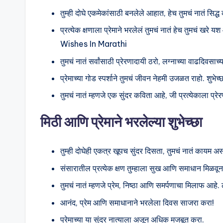
तुम्ही दोघे एकमेकांसाठी बनलेले आहात, हेच तुमचं नातं सिद
प्रत्येक क्षणाला प्रेमाने भरलेलं तुमचं नातं हेच तुमच
Wishes In Marathi
तुमचं नातं सर्वांसाठी प्रेरणादायी ठरो, लग्नाच्या वाढदिवसाच्य
प्रेमाच्या गोड स्पर्शाने तुमचं जीवन नेहमी उजळत राहो. शुभेच्छ
तुमचं नातं म्हणजे एक सुंदर कविता आहे, जी प्रत्येकाला प्रेरण
मिठी आणि प्रेमाने भरलेल्या शुभेच्छा
तुम्ही दोघेही एकत्र खूपच सुंदर दिसता, तुमचं नातं कायम अ
संसारातील प्रत्येक क्षण तुम्हाला सुख आणि समाधान मिळवून द
तुमचं नातं म्हणजे प्रेम, निष्ठा आणि समर्पणाचा मिलाफ आहे. ल
आनंद, प्रेम आणि समाधानाने भरलेला दिवस साजरा करा!
प्रेमाच्या या सुंदर नात्याला अजून अधिक मजबूत करा.