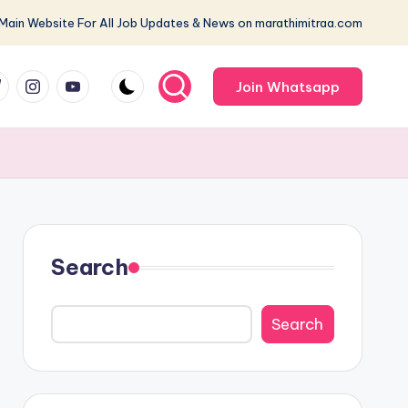
 Main Website For All Job Updates & News on marathimitraa.com
m
com
me
instagram.com
youtube.com
Join Whatsapp
Search
Search