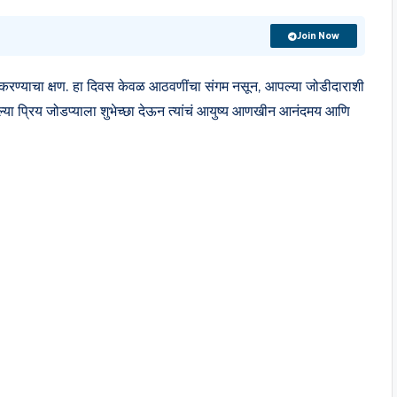
Join Now
करण्याचा क्षण. हा दिवस केवळ आठवणींचा संगम नसून, आपल्या जोडीदाराशी
्या प्रिय जोडप्याला शुभेच्छा देऊन त्यांचं आयुष्य आणखीन आनंदमय आणि