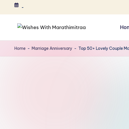
-
Skip
to
Ho
content
B
ir
Home
-
Marriage Anniversary
-
Top 50+ Lovely Couple Mar
t
h
d
a
y
,