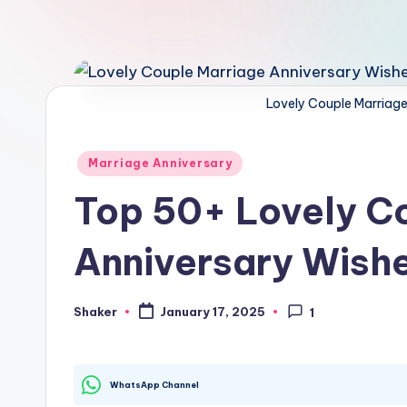
F
e
s
Lovely Couple Marriage
ti
v
Posted
Marriage Anniversary
in
Top 50+ Lovely C
a
l,
Anniversary Wishe
A
Shaker
January 17, 2025
n
1
Posted
by
ni
WhatsApp Channel
v