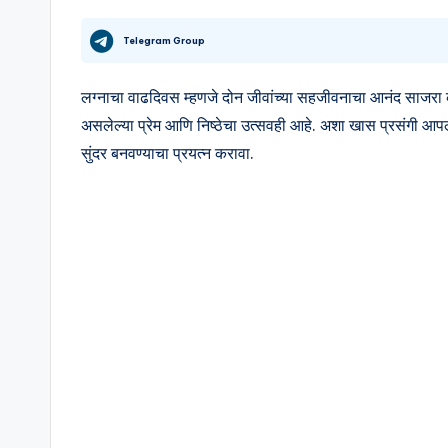
e
Telegram Group
r
लग्नाचा वाढदिवस म्हणजे दोन जीवांच्या सहजीवनाचा आनंद साजरा 
s
असलेल्या प्रेम आणि निष्ठेचा उत्सवही आहे. अशा खास प्रसंगी आपल
a
सुंदर बनवण्याचा प्रयत्न करावा.
r
y
w
is
h
e