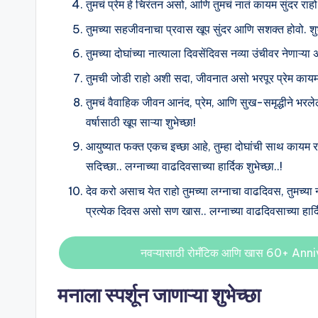
तुमचं प्रेम हे चिरंतन असो, आणि तुमचं नातं कायम सुंदर राहो. 
तुमच्या सहजीवनाचा प्रवास खूप सुंदर आणि सशक्त होवो. शुभ
तुमच्या दोघांच्या नात्याला दिवसेंदिवस नव्या उंचीवर नेणाऱ्या 
तुमची जोडी राहो अशी सदा, जीवनात असो भरपूर प्रेम कायम, 
तुमचं वैवाहिक जीवन आनंद, प्रेम, आणि सुख-समृद्धीने भरलेल
वर्षासाठी खूप साऱ्या शुभेच्छा!
आयुष्यात फक्त एकच इच्छा आहे, तुम्हा दोघांची साथ कायम
सदिच्छा.. लग्नाच्या वाढदिवसाच्या हार्दिक शुभेच्छा..!
देव करो असाच येत राहो तुमच्या लग्नाचा वाढदिवस, तुमच्या न
प्रत्येक दिवस असो सण खास.. लग्नाच्या वाढदिवसाच्या हार्दि
नवऱ्यासाठी रोमँटिक आणि खास 60+ An
मनाला स्पर्शून जाणाऱ्या शुभेच्छा