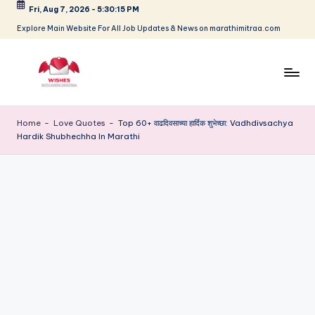
Fri, Aug 7, 2026
-
5:30:16 PM
Skip
Explore Main Website For All Job Updates & News on marathimitraa.com
to
content
B
ir
Home
-
Love Quotes
-
Top 60+ वाढदिवसाच्या हार्दिक शुभेच्छा: Vadhdivsachya
Hardik Shubhechha In Marathi
t
h
d
a
y,
F
e
s