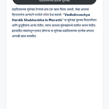
वाढदिवसाच्या हार्दिक शुभेच्छा
वाढदिवसाच्या शुभेच्छा देण्याचा हाच एक खास दिवस असतो, जेव्हा आपल्या
प्रियजनांना आनंदाने भरलेले
संदेश
देऊ शकतो.
“Vadhdivsachya
Hardik Shubhechha In Marathi”
या शुभेच्छा तुमच्या मित्रपरिवार
आणि कुटुंबीयांना आनंद देतील, त्यांना आपल्या शुभेच्छांमध्ये सामील करून घेतील.
हृदयातील शब्दांमधून प्रकट होणाऱ्या या शुभेच्छा वाढदिवसाच्या प्रत्येक क्षणाला
आणखी खास बनवतील.