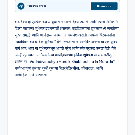
M
Telegram Group
Join Now
o
वाढदिवस हा प्रत्येकाच्या आयुष्यातील खास दिवस असतो, आणि त्याच निमित्ताने
ti
दिल्या जाणाऱ्या शुभेच्छा हृदयस्पर्शी असतात. वाढदिवसाच्या शुभेच्छांमध्ये व्यक्तीच्या
v
सुख, समृद्धी, आणि आनंदाच्या कामनांचा समावेश असतो. आपल्या प्रियजनांना
“वाढदिवसाच्या हार्दिक शुभेच्छा” देणे म्हणजे त्यांना आनंदित करण्याचा एक सुंदर
a
मार्ग आहे. अशा या शुभेच्छांमधून आपले प्रेम आणि स्नेह प्रकट करता येतो. येथे
ti
आम्ही तुमच्यासाठी निवडलेल्या
वाढदिवसाच्या हार्दिक शुभेच्छा
खास मराठीतून
आहेत. या “Vadhdivsachya Hardik Shubhechha In Marathi”
o
मध्ये भावपूर्ण शुभेच्छा तुम्ही तुमच्या मित्रमैत्रिणींना, परिवाराला, आणि
n
नातेवाईकांना देऊ शकता.
al
Q
u
o
t
e