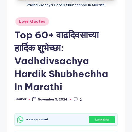
y
Vadhdivsachya Hardik Shubhechha In Marathi
w
is
Posted
Love Quotes
in
h
Top 60+ वाढदिवसाच्या
e
हार्दिक शुभेच्छा:
s
Vadhdivsachya
in
M
Hardik Shubhechha
a
In Marathi
r
a
Shaker
November 3, 2024
2
Posted
by
t
hi
WhatsApp Channel
Join Now
|