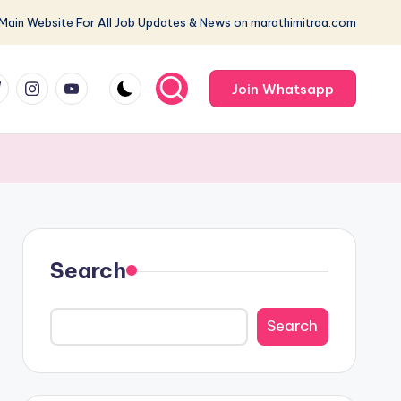
 Main Website For All Job Updates & News on marathimitraa.com
m
com
me
instagram.com
youtube.com
Join Whatsapp
Search
Search