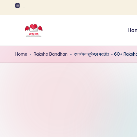
-
Skip
to
Ho
content
B
ir
Home
-
Raksha Bandhan
-
रक्षाबंधन शुभेच्छा मराठीत – 60+ R
t
h
d
a
y
,