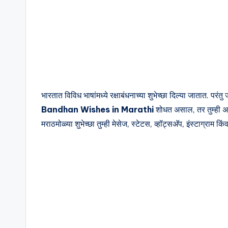
ti
v
a
ti
भारतात विविध भाषांमध्ये रक्षाबंधनाच्या शुभेच्छा दिल्या जातात. पर
o
Bandhan Wishes in Marathi
शोधत असाल, तर तुम्ही अग
n
मराठमोळ्या शुभेच्छा तुम्ही मेसेज, स्टेटस, व्हॉट्सअ‍ॅप, इंस्टाग्राम क
a
l
Q
u