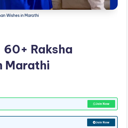
an Wishes in Marathi
ठीत – 60+ Raksha
n Marathi
Join Now
Join Now