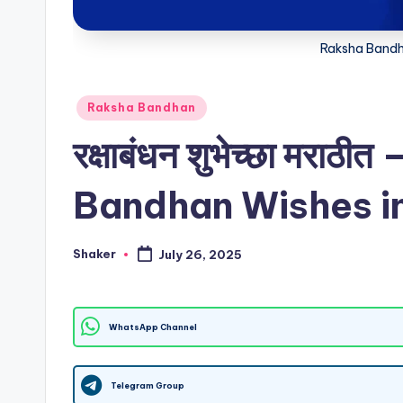
v
e
Raksha Bandh
r
Posted
s
Raksha Bandhan
in
रक्षाबंधन शुभेच्छा मरा
a
r
Bandhan Wishes i
y
Shaker
July 26, 2025
w
Posted
by
is
WhatsApp Channel
h
e
Telegram Group