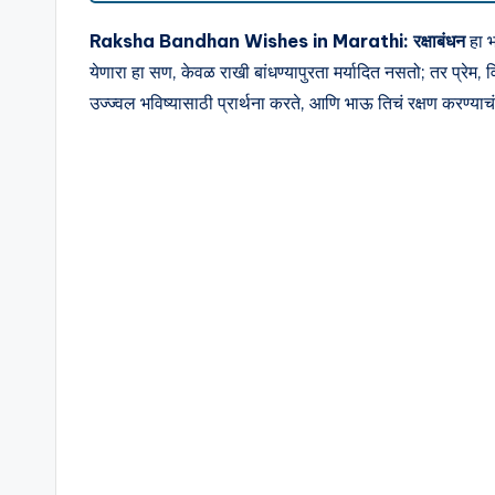
s
Raksha Bandhan Wishes in Marathi:
रक्षाबंधन
हा भ
in
येणारा हा सण, केवळ राखी बांधण्यापुरता मर्यादित नसतो; तर प्रेम,
M
उज्ज्वल भविष्यासाठी प्रार्थना करते, आणि भाऊ तिचं रक्षण करण्याच
a
r
a
t
hi
|
M
o