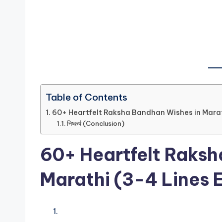
o
t
e
s
Table of Contents
60+ Heartfelt Raksha Bandhan Wishes in Marat
निष्कर्ष (Conclusion)
60+ Heartfelt Raksh
Marathi (3-4 Lines 